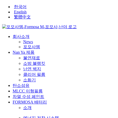
콘
한국어
텐
English
繁體中文
츠
로
건
너
회사소개
뛰
News
기
포모사엠
Nan Ya 제품
불연재료
소방 블랭킷
난연 벽지
클리어 필름
소화기
탄소섬유
MLCC 이형필름
차열 수성 페인트
FORMOSA 배터리
소개
에너지 저장 시스템