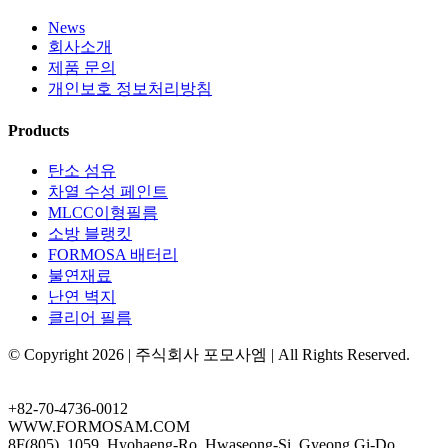
News
회사소개
제품 문의
개인보호 정보처리방침
Products
탄소 섬유
차열 수성 페인트
MLCC이형필름
소방 블랭킷
FORMOSA 배터리
불연재료
난연 벽지
클리어 필름
© Copyright
2026 | 주식회사 포모사엠 | All Rights Reserved.
Facebook
Toggle
Sliding
+82-70-4736-0012
Bar
WWW.FORMOSAM.COM
Area
8F(805), 1059, Hyohaeng-Ro, Hwaseong-Si, Gyeong Gi-Do,