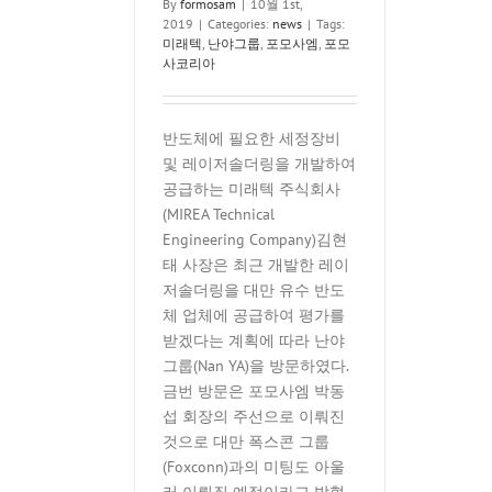
By
formosam
|
10월 1st,
2019
|
Categories:
news
|
Tags:
미래텍
,
난야그룹
,
포모사엠
,
포모
사코리아
반도체에 필요한 세정장비
및 레이저솔더링을 개발하여
공급하는 미래텍 주식회사
(MIREA Technical
Engineering Company)김현
태 사장은 최근 개발한 레이
저솔더링을 대만 유수 반도
체 업체에 공급하여 평가를
받겠다는 계획에 따라 난야
그룹(Nan YA)을 방문하였다.
금번 방문은 포모사엠 박동
섭 회장의 주선으로 이뤄진
것으로 대만 폭스콘 그룹
(Foxconn)과의 미팅도 아울