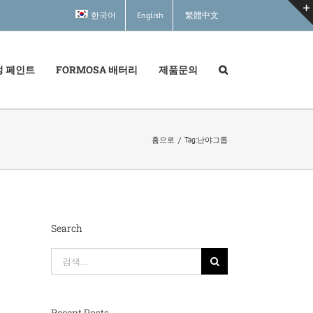
한국어
English
繁體中文
성 페인트
FORMOSA 배터리
제품문의
홈으로
/
Tag:
난야그룹
Search
검
색:
Recent Posts