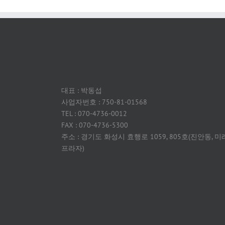
대표 : 박동섭
사업자번호 : 750-81-01568
TEL : 070-4736-0012
FAX : 070-4736-5300
주소 : 경기도 화성시 효행로 1059, 805호(진안동, 미
프라자)