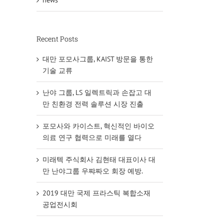
news
Recent Posts
대만 포모사그룹, KAIST 방문을 통한
기술 교류
난야 그룹, LS 일렉트릭과 손잡고 대
만 친환경 전력 솔루션 시장 진출
포모사와 카이스트, 혁신적인 바이오
의료 연구 협력으로 미래를 열다
미래텍 주식회사 김현태 대표이사 대
만 난야그룹 우쨔짜오 회장 예방.
2019 대만 국제 프라스틱 복합소재
공업전시회