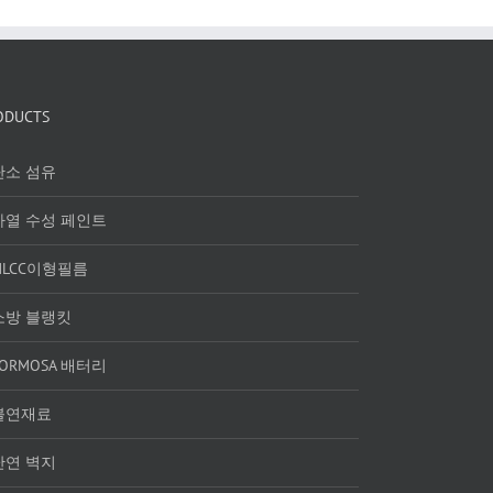
ODUCTS
탄소 섬유
차열 수성 페인트
MLCC이형필름
소방 블랭킷
FORMOSA 배터리
불연재료
난연 벽지