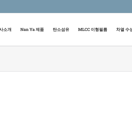
사소개
Nan Ya 제품
탄소섬유
MLCC 이형필름
차열 수