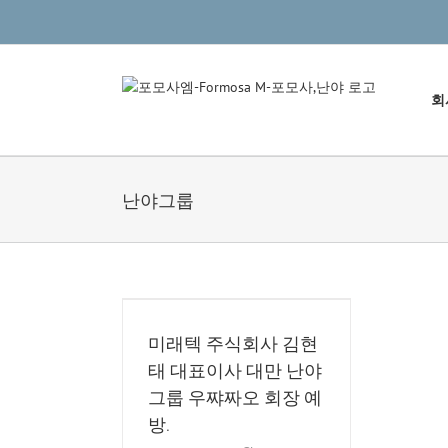
콘
텐
츠
로
회
건
너
뛰
기
난야그룹
미래텍 주식회사 김현
태 대표이사 대만 난야
그룹 우쨔짜오 회장 예
방.