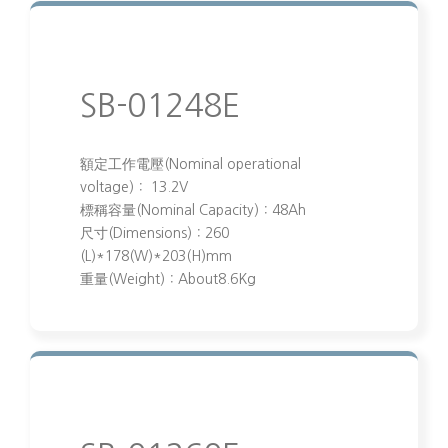
SB-01248E
額定工作電壓(Nominal operational
voltage)： 13.2V
標稱容量(Nominal Capacity)：48Ah
尺寸(Dimensions)：260
(L)*178(W)*203(H)mm
重量(Weight)：About8.6Kg