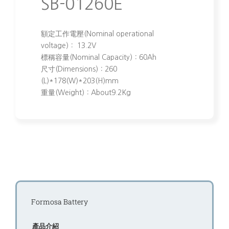
SB-01260E
額定工作電壓(Nominal operational
voltage)： 13.2V
標稱容量(Nominal Capacity)：60Ah
尺寸(Dimensions)：260
(L)*178(W)*203(H)mm
重量(Weight)：About9.2Kg
Formosa Battery
產品介紹