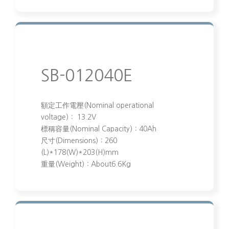
SB-012040E
額定工作電壓(Nominal operational
voltage)： 13.2V
標稱容量(Nominal Capacity)：40Ah
尺寸(Dimensions)：260
(L)*178(W)*203(H)mm
重量(Weight)：About6.6Kg