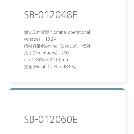
SB-012048E
額定工作電壓(Nominal operational
voltage)： 13.2V
標稱容量(Nominal Capacity)：48Ah
尺寸(Dimensions)：260
(L)*178(W)*203(H)mm
重量(Weight)：About8.6Kg
SB-012060E