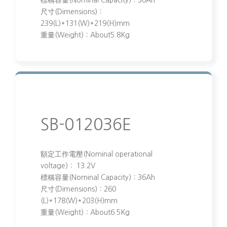
標稱容量(Nominal Capacity)：36Ah
尺寸(Dimensions)：
239(L)*131(W)*219(H)mm
重量(Weight)：About5.8Kg
SB-012036E
額定工作電壓(Nominal operational
voltage)： 13.2V
標稱容量(Nominal Capacity)：36Ah
尺寸(Dimensions)：260
(L)*178(W)*203(H)mm
重量(Weight)：About6.5Kg