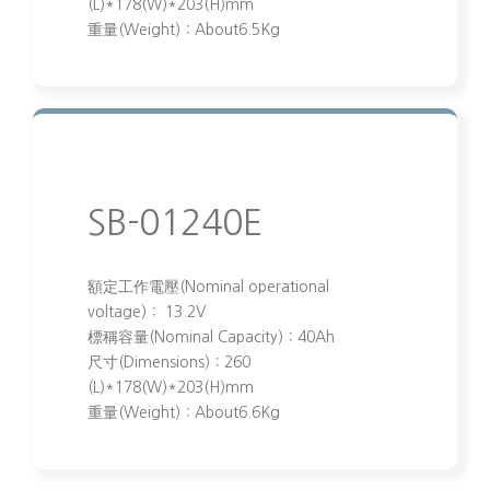
(L)*178(W)*203(H)mm
重量(Weight)：About6.5Kg
SB-01240E
額定工作電壓(Nominal operational
voltage)： 13.2V
標稱容量(Nominal Capacity)：40Ah
尺寸(Dimensions)：260
(L)*178(W)*203(H)mm
重量(Weight)：About6.6Kg