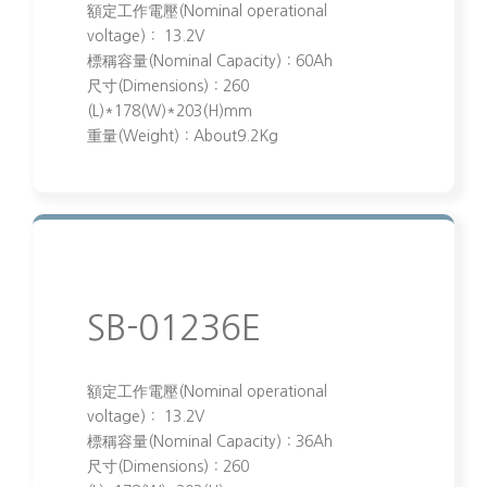
額定工作電壓(Nominal operational
voltage)： 13.2V
標稱容量(Nominal Capacity)：60Ah
尺寸(Dimensions)：260
(L)*178(W)*203(H)mm
重量(Weight)：About9.2Kg
SB-01236E
額定工作電壓(Nominal operational
voltage)： 13.2V
標稱容量(Nominal Capacity)：36Ah
尺寸(Dimensions)：260