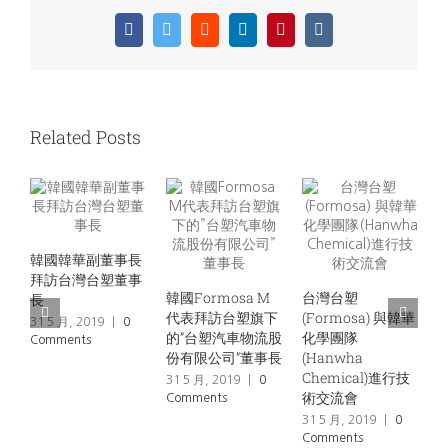
Facebook
Twitter
Reddit
LinkedIn
Pinterest
Vk
Related Posts
韓國韓華副董事長
拜訪台灣台塑董事
3
韓國Formosa M
台灣台塑
長
C
代表拜訪台塑旗下
(Formosa) 與韓華
31 5 月, 2019
|
0
的”台塑汽車物流股
化學團隊
Comments
份有限公司”董事長
(Hanwha
Chemical)進行技
31 5 月, 2019
|
0
術交流會
Comments
31 5 月, 2019
|
0
Comments