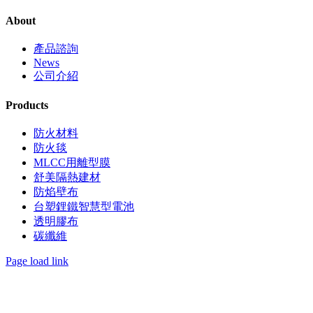
About
產品諮詢
News
公司介紹
Products
防火材料
防火毯
MLCC用離型膜
舒美隔熱建材
防焰壁布
台塑鋰鐵智慧型電池
透明膠布
碳纖維
Page load link
Go
to
Top