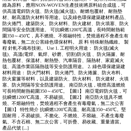
維為原料，應用NON-WOVEN生產技術將原料結合成毯，可
供高溫電銲防火毯、防火毯(滅火毯)、耐燃包覆材、耐熱墊
材、耐高溫防火材料等用途。以及綠色環保建築建材料產品、
防火捲門、建築防火、防火材料、防火建材、防火填塞、防火
間隔等安全防護用途。 可抗瞬燃1200℃高溫，長時間耐熱範
圍350～450℃，具不燃燒、不熔融特性，焚燒過程不會產生有
毒廢氣，無二次公害綠色環保材料。 原 料 特殊耐熱纖維。 製
程 針軋不織布技術。 Use 1. 工程明火用途： 防火毯(滅火
毯)、高溫(電焊、氣焊、砂磨、切割)防火毯 、防火隔簾、耐
熱包覆材、保溫材、耐熱墊、汽車隔音、隔熱材、家庭滅火
毯、高溫作業區隔熱毯等安全防護用途。 2. 綠色環保建築建
材料用途： 防火門材料、防火捲門、防火捲簾、防火布料、
防火窗簾等材料，以及建築防火、防火材料、防火建材、火填
塞、防火間隔等安全防護用途。 南亞防火毯，噴燈高溫燃燒
可長時間耐熱範圍350～450℃。【圖1】 南亞電銲防火毯，可
抗瞬燃1200℃高溫、不易破損。【圖2】 南亞防火毯具不燃
燒、不熔融特性，焚燒過程不會產生有毒廢氣，無二次公害
【圖3】 特性簡介 抗瞬燃1200℃高溫、耐高溫350~450℃。堅
固耐用，不易破損。不脆化、不燃燒、不熔融、不產生毒廢
氣、不含石棉、無二次公害，可折疊、易收藏、重量適當。
產品代號 [...]