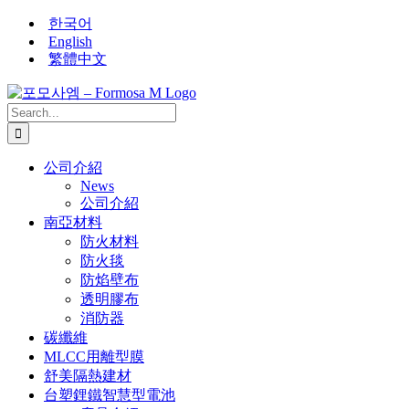
Skip
한국어
to
English
content
繁體中文
Search
for:
公司介紹
News
公司介紹
南亞材料
防火材料
防火毯
防焰壁布
透明膠布
消防器
碳纖維
MLCC用離型膜
舒美隔熱建材
台塑鋰鐵智慧型電池