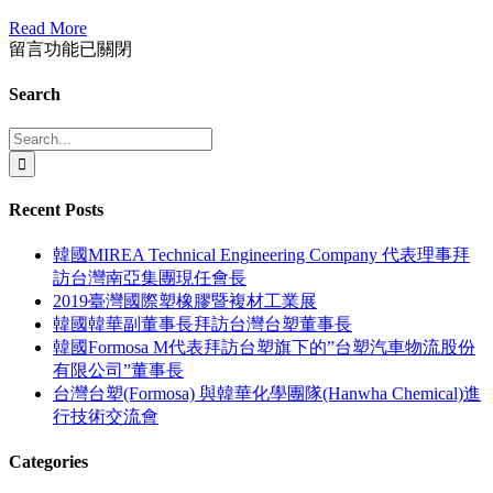
Read More
在
留言功能已關閉
〈產
品
Search
說
Search
明〉
for:
中
Recent Posts
韓國MIREA Technical Engineering Company 代表理事拜
訪台灣南亞集團現任會長
2019臺灣國際塑橡膠暨複材工業展
韓國韓華副董事長拜訪台灣台塑董事長
韓國Formosa M代表拜訪台塑旗下的”台塑汽車物流股份
有限公司”董事長
台灣台塑(Formosa) 與韓華化學團隊(Hanwha Chemical)進
行技術交流會
Categories