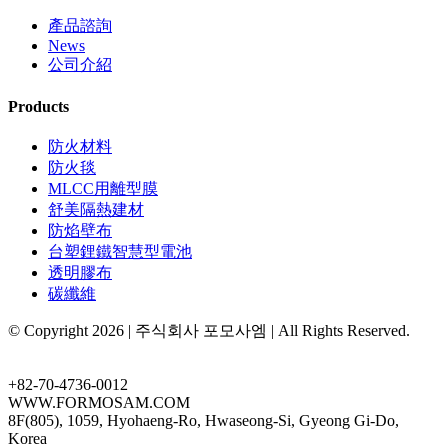
產品諮詢
News
公司介紹
Products
防火材料
防火毯
MLCC用離型膜
舒美隔熱建材
防焰壁布
台塑鋰鐵智慧型電池
透明膠布
碳纖維
© Copyright
2026 | 주식회사 포모사엠 | All Rights Reserved.
Facebook
Toggle
Sliding
+82-70-4736-0012
Bar
WWW.FORMOSAM.COM
Area
8F(805), 1059, Hyohaeng-Ro, Hwaseong-Si, Gyeong Gi-Do,
Korea